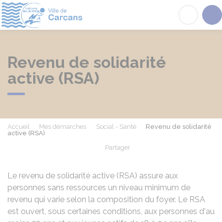
Carcans
Acc
Revenu de solidarité
active (RSA)
Accueil
Mes démarches
Social - Santé
Revenu de solidarité
active (RSA)
Partager
Partager sur Facebook
Partager sur X - Twit
Partager sur
Par
Le revenu de solidarité active (RSA) assure aux
personnes sans ressources un niveau minimum de
revenu qui varie selon la composition du foyer. Le RSA
est ouvert, sous certaines conditions, aux personnes d'au