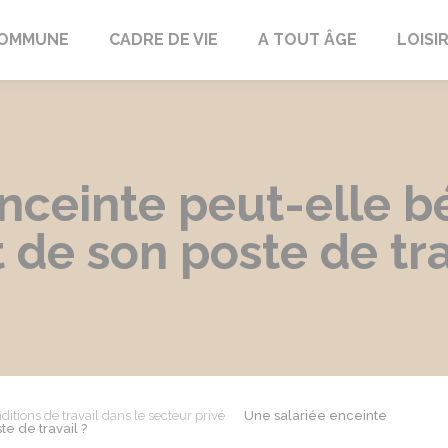
COMMUNE
CADRE DE VIE
A TOUT ÂGE
LOISI
nceinte peut-elle bé
e son poste de tra
ditions de travail dans le secteur privé
Une salariée enceinte
e de travail ?