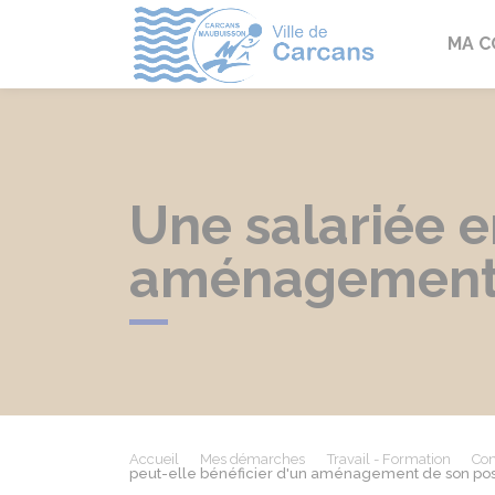
Carcans
MA 
Une salariée e
aménagement d
Accueil
Mes démarches
Travail - Formation
Con
peut-elle bénéficier d'un aménagement de son post