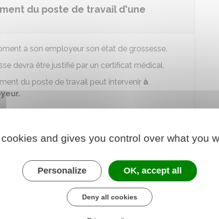
ent du poste de travail d'une
 moment à son employeur son état de grossesse.
se devra être justifié par un certificat médical.
nt du poste de travail peut intervenir
à
oyeur.
agement du poste de travail d'une
 cookies and gives you control over what you w
place ?
Personalize
OK, accept all
t d'accord sur l'aménagement du poste de travail,
Deny all cookies
la salariée ou lorsque le changement de poste
l le médecin du travail peut établir la nécessité