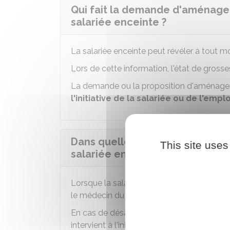
Qui fait la demande d'aménagem
salariée enceinte ?
La salariée enceinte peut révéler à tout
Lors de cette information, l'état de grosses
La demande ou la proposition d'aménageme
l'initiative de la salariée ou de l'empl
Dans quelles conditions l'amén
This site uses
salariée enceinte est-il mis en 
Lorsque la salariée et l'employeur tomben
le médecin du travail n'est pas sollicité.
En cas de désaccord entre l'employeur et 
intervient à l'initiative de l'employeur, seu