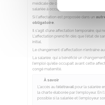
médicale de ce changement d'emploi. Le méd
salariée à occuper le nouvel emploi.
Si l'affectation est proposée dans un
aut
obligatoire
.
Il s'agit d'une affectation temporaire, qui
L'affectation prend fin dès que l'état de 
initial.
Le changement d'affectation n'entraîne a
La salariée, qui a bénéficié un changement
l'emploi qu'elle occupait avant cette affec
congé maternité.
À savoir
L'accès au
télétravail
pour la salariée 
la charte élaborée par l'employeur. En l'
possible si la salariée et l'employeur so