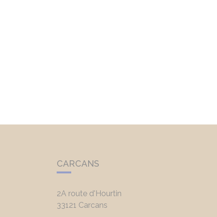
CARCANS
2A route d'Hourtin
33121
Carcans