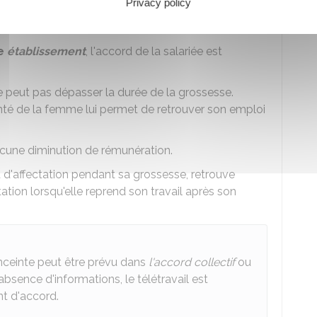
Privacy policy
ecin du travail vérifie alors l'aptitude de la
re
établissement
, l'accord de la salariée est
 ne peut pas dépasser la durée de la grossesse.
santé de la femme lui permet de retrouver son emploi
ucune diminution de rémunération.
 d'affectation pendant sa grossesse, retrouve
tation lorsqu'elle reprend son travail après son
enceinte peut être prévu dans
l'accord collectif
ou
absence d'informations, le télétravail est
nt d'accord.