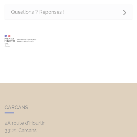
Questions ? Réponses !
CARCANS
2A route d'Hourtin
33121
Carcans