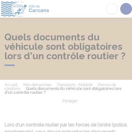
Carcans
Acc
Quels documents du
véhicule sont obligatoires
lors d'un contrôle routier ?
Accueil
Mes démarches
Transports - Mobilité
Permis de
conduire
Quels documents du véhicule sont obligatoires lors
d'un contrôle routier ?
Partager
Partager sur Facebook
Partager sur X - Twit
Partager sur
Par
Lors d'un contrôle routier par les forces de l'ordre (police,
gendarmerie), vous devez présenter les documents