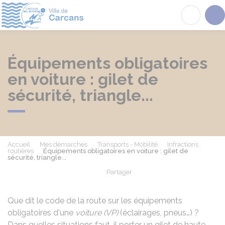
Carcans
Acc
Équipements obligatoires
en voiture : gilet de
sécurité, triangle...
Accueil
Mes démarches
Transports - Mobilité
Infractions
routières
Équipements obligatoires en voiture : gilet de
sécurité, triangle...
Partager
Partager sur Facebook
Partager sur X - Twit
Partager sur
Par
Que dit le code de la route sur les équipements
obligatoires d'une
voiture (VP)
(éclairages, pneus…) ?
Dans quelles situations faut-il porter un gilet de haute