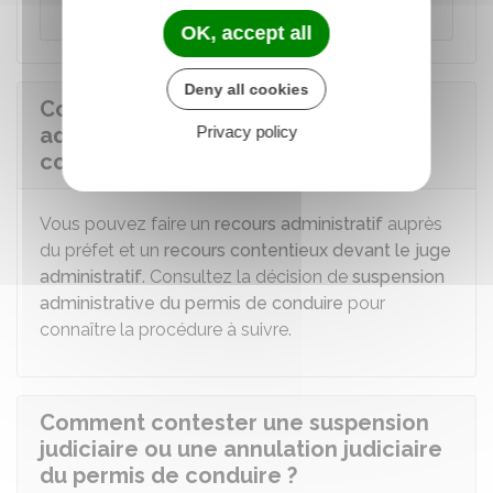
Ministère chargé de l'intérieur
OK, accept all
Deny all cookies
Comment contester une suspension
Privacy policy
administrative du permis de
conduire ?
Vous pouvez faire un
recours administratif
auprès
du préfet et un
recours contentieux devant le juge
administratif
. Consultez la décision de
suspension
administrative du permis de conduire
pour
connaître la procédure à suivre.
Comment contester une suspension
judiciaire ou une annulation judiciaire
du permis de conduire ?