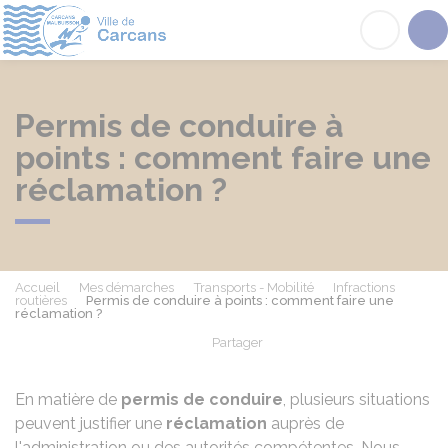
Carcans
Acc
Permis de conduire à
points : comment faire une
réclamation ?
Accueil
Mes démarches
Transports - Mobilité
Infractions
routières
Permis de conduire à points : comment faire une
réclamation ?
Partager
Partager sur Facebook
Partager sur X - Twit
Partager sur
Par
En matière de
permis de conduire
, plusieurs situations
peuvent justifier une
réclamation
auprès de
l'administration ou des autorités compétentes. Nous