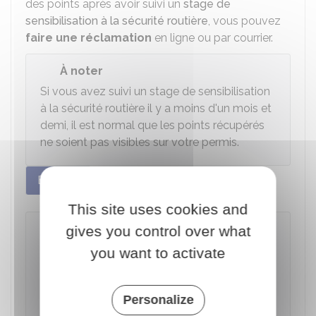
des points après avoir suivi un
stage de
sensibilisation à la sécurité routière
, vous pouvez
faire une réclamation
en ligne ou par courrier.
À noter
Si vous avez suivi un stage de sensibilisation
à la sécurité routière il y a moins d'un mois et
demi, il est normal que les points récupérés
ne soient pas visibles sur votre permis.
En ligne
Par courrier
This site uses cookies and
gives you control over what
Faire un recours en ligne concernant
le permis de conduire
you want to activate
Accéder au service en ligne
Personalize