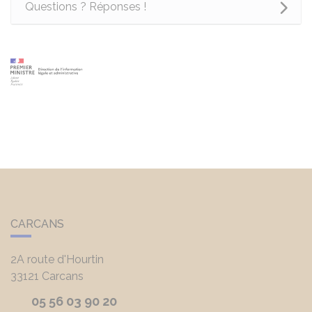
Questions ? Réponses !
CARCANS
2A route d'Hourtin
33121
Carcans
05 56 03 90 20