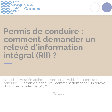
Carcans
Acc
Permis de conduire :
comment demander un
relevé d'information
intégral (RII) ?
Accueil
Mes démarches
Transports - Mobilité
Permis de
conduire
Permis de conduire : comment demander un relevé
d'information intégral (RII) ?
Partager
Partager sur Facebook
Partager sur X - Twit
Partager sur
Par