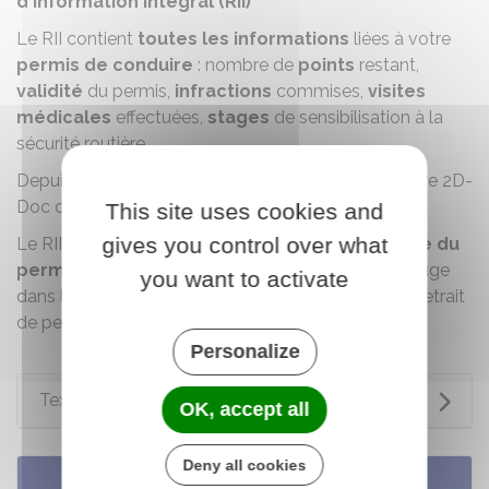
d'information intégral (RII)
Le RII contient
toutes les informations
liées à votre
permis de conduire
: nombre de
points
restant,
validité
du permis,
infractions
commises,
visites
médicales
effectuées,
stages
de sensibilisation à la
sécurité routière…
Depuis le 23 juin 2023, le RII comporte un
code barre 2D-
Doc
certifiant les informations contenues.
This site uses cookies and
gives you control over what
Le RII est communicable
uniquement au titulaire du
permis et certaines autorités
. Par exemple, le juge
you want to activate
dans le cadre d'un recours contre une décision de retrait
de permis.
Personalize
Textes de référence
OK, accept all
Deny all cookies
Services en ligne et formulaires