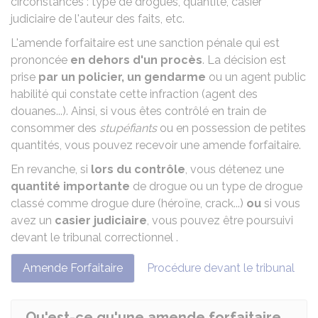
circonstances : type de drogues, quantité, casier
judiciaire de l'auteur des faits, etc.
L'amende forfaitaire est une sanction pénale qui est
prononcée
en dehors d'un procès
. La décision est
prise
par un policier, un gendarme
ou un agent public
habilité qui constate cette infraction (agent des
douanes...). Ainsi, si vous êtes contrôlé en train de
consommer des
stupéfiants
ou en possession de petites
quantités, vous pouvez recevoir une amende forfaitaire.
En revanche, si
lors du contrôle
, vous détenez une
quantité importante
de drogue ou un type de drogue
classé comme drogue dure (héroïne, crack...)
ou
si vous
avez un
casier judiciaire
, vous pouvez être poursuivi
devant le
tribunal correctionnel
.
Amende Forfaitaire
Procédure devant le tribunal
Qu'est-ce qu'une amende forfaitaire