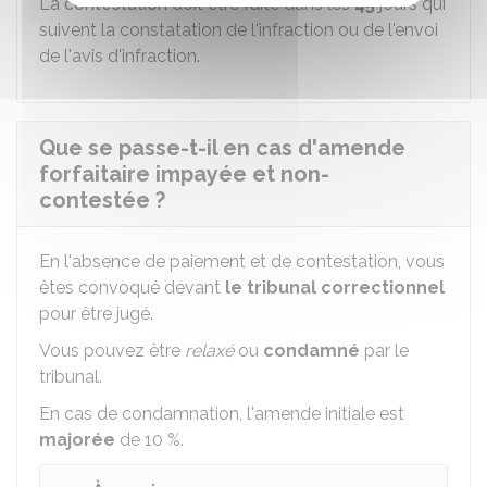
La
contestation
doit être faite dans les
45
jours qui
suivent la constatation de l'infraction ou de l'envoi
de l'avis d'infraction.
Que se passe-t-il en cas d'amende
forfaitaire impayée et non-
contestée ?
En l'absence de paiement et de contestation, vous
êtes convoqué devant
le tribunal correctionnel
pour être jugé.
Vous pouvez être
relaxé
ou
condamné
par le
tribunal.
En cas de condamnation, l'amende initiale est
majorée
de
10 %
.