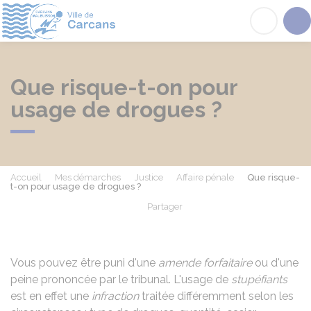
Carcans
Acc
Que risque-t-on pour
usage de drogues ?
Accueil
Mes démarches
Justice
Affaire pénale
Que risque-
t-on pour usage de drogues ?
Partager
Partager sur Facebook
Partager sur X - Twit
Partager sur
Par
Vous pouvez être puni d'une
amende forfaitaire
ou d'une
peine prononcée par le tribunal. L'usage de
stupéfiants
est en effet une
infraction
traitée différemment selon les