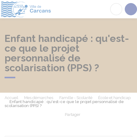
Carcans
Acc
Enfant handicapé : qu'est-
ce que le projet
personnalisé de
scolarisation (PPS) ?
Accueil
Mes démarches
Famille - Scolarité
École et handicap
Enfant handicapé : qu'est-ce que le projet personnalisé de
scolarisation (PPS) ?
Partager
Partager sur Facebook
Partager sur X - Twit
Partager sur
Par