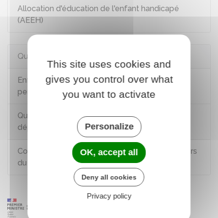
Allocation d'éducation de l'enfant handicapé
(AEEH)
Questions ? Réponses !
This site uses cookies and
gives you control over what
Enfant handicapé : qu'est-ce que le projet
personnalisé de scolarisation (PPS) ?
you want to activate
Quelle prise en charge pour les frais de
Personalize
déplacement ?
Comment bénéficier d'un accompagnement hors
OK, accept all
du temps scolaire ?
Deny all cookies
Privacy policy