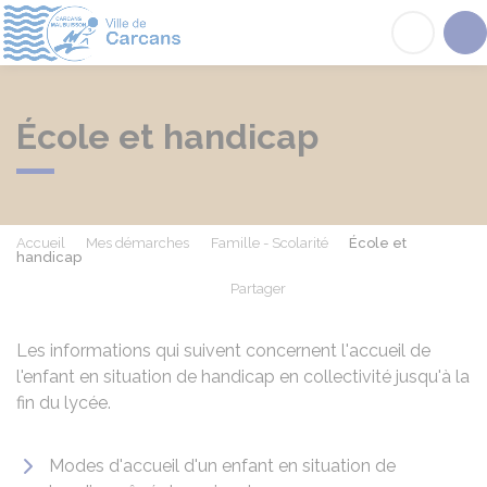
Carcans
Acc
École et handicap
Accueil
Mes démarches
Famille - Scolarité
École et
handicap
Partager
Partager sur Facebook
Partager sur X - Twit
Partager sur
Par
Les informations qui suivent concernent l'accueil de
l'enfant en situation de handicap en collectivité jusqu'à la
fin du lycée.
Modes d'accueil d'un enfant en situation de