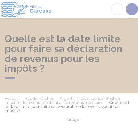
Carcans
Acc
Quelle est la date limite
pour faire sa déclaration
de revenus pour les
impôts ?
Accueil
Mes démarches
Argent - Impôts - Consommation
Impôt sur le revenu : déclaration et revenus à déclarer
Quelle est
la date limite pour faire sa déclaration de revenus pour les
impôts ?
Partager
Partager sur Facebook
Partager sur X - Twit
Partager sur
Par