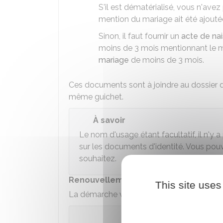
S'il est dématérialisé, vous n'ave
mention du mariage ait été ajoutée
Sinon, il faut fournir un
acte de nai
moins de 3 mois mentionnant le 
mariage
de moins de 3 mois.
Ces documents sont à joindre au dossier d
même guichet.
À savoir
Le nom d'usage étant facultatif, il n'y a
sur les documents d'identité. Vous pou
souhaitez.
Renouvellement d'un titre d'identité
This site uses
La démarche varie selon que que le nom d'u
Le nom d'