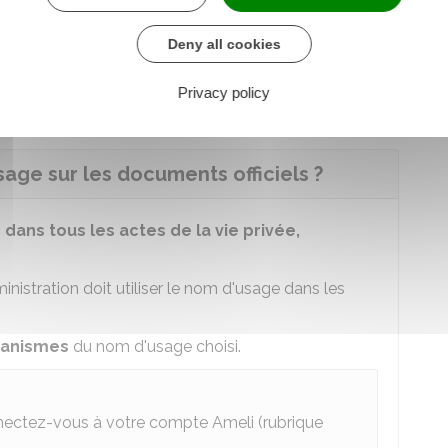
'usage est modifié
Deny all cookies
age n'est plus utilisé
Privacy policy
ge sur les documents officiels ?
i
dans tous les actes de la vie privée,
inistration doit utiliser le nom d'usage dans les
rganismes
du nom d'usage choisi.
nnectez-vous à votre compte Ameli (rubrique