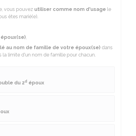
e, vous pouvez
utiliser comme nom d'usage
le
us êtes marié(e).
 époux(se)
,
lé au nom de famille de votre époux(se)
dans
s la limite d'un nom de famille pour chacun.
d
uble du 2
époux
poux