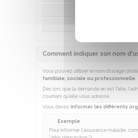
Le nom d
Le nom d'us
Comment indiquer son nom d'usa
Vous pouvez utiliser le nom d'usage chois
familiale, sociale ou professionnelle
.
Dès lors que la demande en est faite, l'adm
courriers qu'elle vous adresse.
Vous devez
informer les différents o
Exemple
Pour informer l'assurance maladie, co
" Mes démarches ").