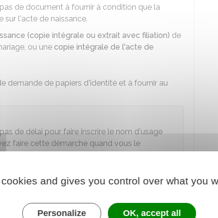
z pas de document à fournir à condition que la
 sur l'acte de naissance.
ssance (copie intégrale ou extrait avec filiation)
de
mariage, ou une
copie intégrale de l'acte de
e demande de papiers d'identité et à fournir au
 pas de délai pour faire inscrire le nom d'usage
vez faire cette démarche quand vous le
 cookies and gives you control over what you w
sage est inchangé, modifié, ou n'est plus utilisé :
usage est inchangé
Personalize
OK, accept all