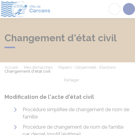
Carcans
Acc
Changement d'état civil
Accueil
Mes démarches
Papiers - Citoyenneté - Élections
Changement d'état civil
Partager
Partager sur Facebook
Partager sur X - Twit
Partager sur
Par
Modification de l'acte d'état civil
Procédure simplifiée de changement de nom de
famille
Procédure de changement de nom de famille
par décret (motif légitime)