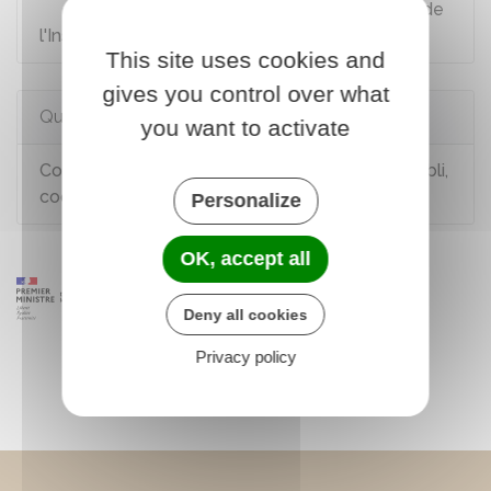
Demande de correction d'état civil auprès de
l'Insee
This site uses cookies and
gives you control over what
Questions ? Réponses !
you want to activate
Comment corriger un acte d'état civil (erreur, oubli,
coquille, double tiret) ?
Personalize
OK, accept all
Deny all cookies
Privacy policy