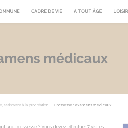
COMMUNE
CADRE DE VIE
A TOUT ÂGE
LOISI
xamens médicaux
e, assistance à la procréation
Grossesse : examens médicaux
nt une grossesse ? Vous devez effectuer 7 visites