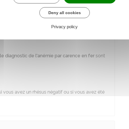
ois de grossesse.
tabiliser :
Deny all cookies
he d'une
anémie par carence en fer
Privacy policy
e diagnostic de l'anémie par carence en fer
sont
 si vous avez un rhésus négatif ou si vous avez été