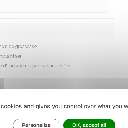
ois de grossesse.
tabiliser :
e d'une anémie par carence en fer
 cookies and gives you control over what you w
Personalize
OK, accept all