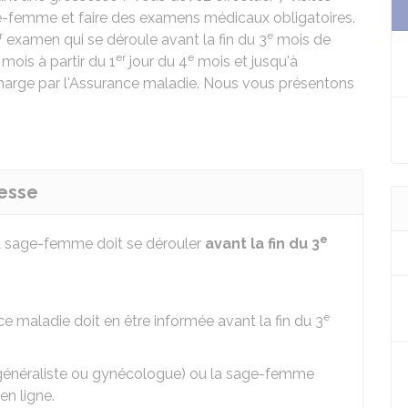
-femme et faire des examens médicaux obligatoires.
r
e
examen qui se déroule avant la fin du 3
mois de
er
e
mois à partir du 1
jour du 4
mois et jusqu'à
harge par l'Assurance maladie. Nous vous présentons
sesse
e
u sage-femme doit se dérouler
avant la fin du 3
e
ce maladie doit en être informée avant la fin du 3
n (généraliste ou gynécologue) ou la sage-femme
en ligne.