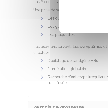
e
e
La 4
consultation doit se dérouler au 6
m
Une prise de sang est demandée pour comp
Les globules rouges à la recherc
Les globules blancs
Les plaquettes.
Les examens suivants
Les symptômes et l
effectués :
Dépistage de l'antigène HBs
Numération globulaire
Recherche d'anticorps irréguliers,
transfusée.
7e mois de grossesse