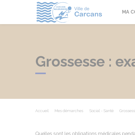
Carcans
MA 
Grossesse : e
Accueil
Mes démarches
Social - Santé
Grossess
Quelles sont les obligations médicales penda