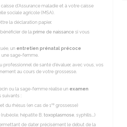
e caisse d'Assurance maladie et à votre caisse
elle sociale agricole (MSA).
tre la déclaration papier.
bénéficier de la
prime de naissance
si vous
tuée, un
entretien prénatal précoce
ou une sage-femme.
au professionnel de santé d'évaluer, avec vous, vos
nement au cours de votre grossesse.
ecin ou la sage-femme réalise un
examen
 suivants :
re
t du rhésus (en cas de 1
grossesse)
(rubéole, hépatite B,
toxoplasmose
, syphilis...)
rmettant de dater précisément le début de la