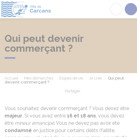
Carcans
Acc
Qui peut devenir
commerçant ?
Accueil
Mes démarches
Étapes de vie
Je crée
Qui peut
devenir commerçant ?
Partager
Partager sur Facebook
Partager sur X - Twit
Partager sur
Par
Vous souhaitez devenir commerçant ? Vous devez être
majeur
. Si vous avez entre
16 et 18 ans
, vous devez
être
mineur émancipé
. Vous ne devez pas avoir été
condamné
en justice pour certains délits (faillite,