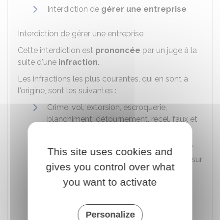
Interdiction de
gérer une entreprise
Interdiction de gérer une entreprise
Cette interdiction est
prononcée
par un juge à la
suite d'une
infraction
.
Les infractions les plus courantes, qui en sont à
l'origine, sont les suivantes :
Crime, vol, extorsion, escroquerie,
blanchiment, détournement, recel, faux et
usage de faux, corruption, etc.
Fraude fiscale (fraude sur la
TVA
, le
droit
This site uses cookies and
de timbre
, la
taxe de publicité foncière
, sur
gives you control over what
le
CA
, etc.)
you want to activate
Travail dissimulé
Délit en droit des sociétés et en droit
Personalize
commercial (exemple : délit de