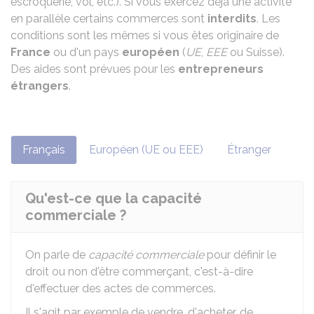
escroquerie, vol, etc.). Si vous exercez déjà une activité
en parallèle certains commerces sont
interdits
. Les
conditions sont les mêmes si vous êtes originaire de
France
ou d'un pays
européen
(
UE
,
EEE
ou Suisse).
Des aides sont prévues pour les
entrepreneurs
étrangers
.
Français
Européen (UE ou EEE)
Étranger
Qu'est-ce que la capacité
commerciale ?
On parle de
capacité commerciale
pour définir le
droit ou non d'être commerçant, c'est-à-dire
d'effectuer des actes de commerces.
Il s'agit par exemple de vendre, d'acheter, de