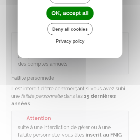
banqueroute c'est-à-dire la gestion
frauduleuse d'une entreprise lors d'une
OK, accept all
cessation de paiements
)
Deny all cookies
Exemple
Privacy policy
Abus de biens sociaux, présentation de
comptes infidèles, défaut d'établissement
des comptes annuels
Faillite personnelle
Il est interdit d'être commerçant si vous avez subi
une
faillite personnelle
dans les
15 dernières
années
.
Attention
suite à une interdiction de gérer ou à une
faillite personnelle, vous êtes
inscrit au
FNIG