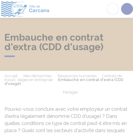
Carcans
Acc
Embauche en contrat
d'extra (CDD d'usage)
Accueil
Mes démarches
Ressources humaines
Contrats de
travail, stages en entreprise
Embauche en contrat d'extra (CDD
d'usage)
Partager
Partager sur Facebook
Partager sur X - Twit
Partager sur
Par
Pouvez-vous conclure avec votre employeur un contrat
d'extra (également dénommé
CDD
d'usage) ? Dans
quelles conditions ce type de contrat peut-il être mis en
place ? Quels sont les secteurs d'activité dans lesquels