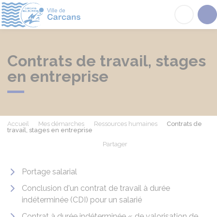
Carcans
Acc
Contrats de travail, stages
en entreprise
Accueil
Mes démarches
Ressources humaines
Contrats de
travail, stages en entreprise
Partager
Partager sur Facebook
Partager sur X - Twit
Partager sur
Par
Portage salarial
Conclusion d'un contrat de travail à durée
indéterminée (CDI) pour un salarié
Contrat à durée indéterminée « de valorisation de