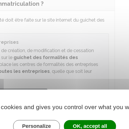
matriculation ?
doit être faite sur le site internet du guichet des
reprises
s de création, de modification et de cessation
 sur le
guichet des formalités des
place les centres de formalités des entreprises
outes les entreprises
, quelle que soit leur
 au service en ligne
 cookies and gives you control over what you w
de la propriété industrielle (Inpi)
est automatiquement inscrite au répertoire national
Personalize
OK, accept all