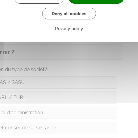
Deny all cookies
il est également nécessaire de s'inscrire au
RSAC
.
Privacy policy
nir ?
n du type de société :
AS / SASU
ARL / EURL
eil d'administration
et conseil de surveillance