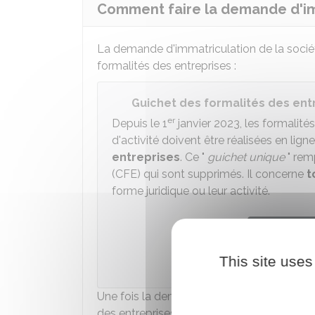
Comment faire la demande d'im
La demande d'immatriculation de la société 
formalités des entreprises :
Guichet des formalités des ent
er
Depuis le 1
janvier 2023, les formalité
d'activité doivent être réalisées en ligne
entreprises
. Ce "
guichet unique
" rem
(CFE) qui sont supprimés. Il concerne
t
forme juridique ou leur activité.
Accéder
This site uses
Institut national 
Une fois la demande effectuée, la société 
des entreprises (
RNE
) et au
RCS
.