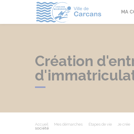
Carcans
MA 
Création d'entr
d'immatriculat
Accueil
Mes démarches
Étapes de vie
Je crée
société