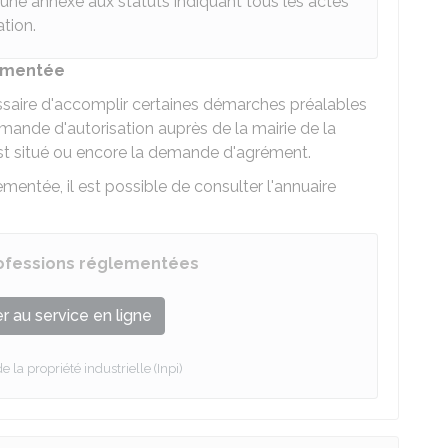
r une annexe aux statuts indiquant tous les actes
tion.
lementée
cessaire d'accomplir certaines démarches préalables
mande d'autorisation auprès de la mairie de la
st situé ou encore la demande d'agrément.
lementée, il est possible de consulter l'annuaire
rofessions réglementées
 au service en ligne
de la propriété industrielle (Inpi)