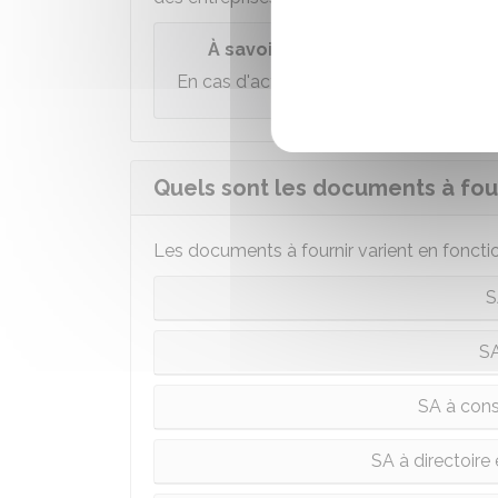
À savoir
En cas d'activité d'
agent commercial
, 
Quels sont les documents à four
Les documents à fournir varient en fonctio
S
S
SA à cons
SA à directoire 