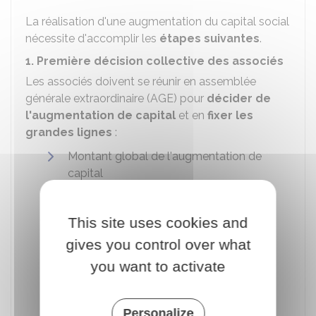
La réalisation d'une augmentation du capital social
nécessite d'accomplir les
étapes suivantes
.
1. Première décision collective des associés
Les associés doivent se réunir en assemblée
générale extraordinaire (AGE) pour
décider de
l'augmentation de capital
et en
fixer les
grandes lignes
:
Montant global de l'augmentation de
capital
Nombre de parts nouvelles émises ou
nouveau montant de la valeur des parts
This site uses cookies and
existantes
gives you control over what
Droit de préférence accordé à chaque
you want to activate
associé
Délai accordé pour souscrire les parts (5
jours minimum)
Personalize