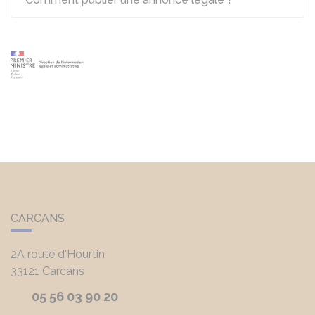
CARCANS
2A route d'Hourtin
33121
Carcans
05 56 03 90 20