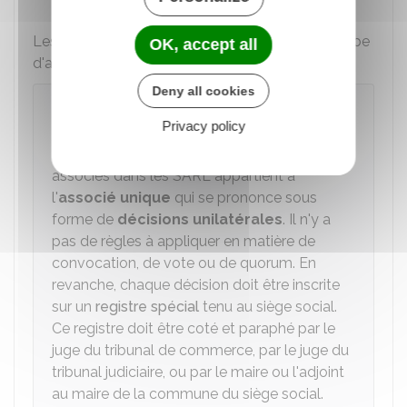
Les
conditions de majorité
varient selon le type
OK, accept all
d'apport.
Deny all cookies
À savoir
Privacy policy
Dans l'
EURL,
l'ensemble des pouvoirs
habituellement dévolus à l'assemblée des
associés dans les SARL appartient à
l'
associé unique
qui se prononce sous
forme de
décisions unilatérales
. Il n'y a
pas de règles à appliquer en matière de
convocation, de vote ou de quorum. En
revanche, chaque décision doit être inscrite
sur un
registre spécial
tenu au siège social.
Ce registre doit être coté et paraphé par le
juge du tribunal de commerce, par le juge du
tribunal judiciaire, ou par le maire ou l'adjoint
au maire de la commune du siège social.