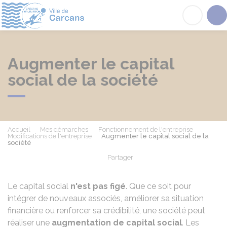
Carcans
Acc
Augmenter le capital
social de la société
Accueil
Mes démarches
Fonctionnement de l'entreprise
Modifications de l'entreprise
Augmenter le capital social de la
société
Partager
Partager sur Facebook
Partager sur X - Twit
Partager sur
Par
Le capital social
n'est pas figé
. Que ce soit pour
intégrer de nouveaux associés, améliorer sa situation
financière ou renforcer sa crédibilité, une société peut
réaliser une
augmentation de capital social
. Les