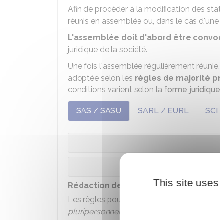
Afin de procéder à la modification des statu
réunis en assemblée ou, dans le cas d'un
L'assemblée doit d'abord être conv
juridique de la société.
Une fois l'assemblée régulièrement réunie, 
adoptée selon les
règles de majorité pr
conditions varient selon la
forme juridique
SAS / SASU
SARL / EURL
SCI
This site uses
Rédaction de l'acte de décision
Les règles pour rédiger un procès-verbal d
pluripersonnelle
ou
unipersonnelle
.