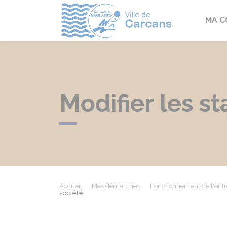
Carcans
MA 
Modifier les st
Accueil
Mes démarches
Fonctionnement de l'entr
société