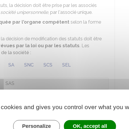
ts, la décision doit être prise par les associés
e
société unipersonnelle
, par l'associé unique.
oquée par l'organe compétent
selon la forme
la décision de modification des statuts doit être
évues par la loi ou par les statuts
. Les
 de la société
:
SA
SNC
SCS
SEL
SAS
SASU
 cookies and gives you control over what you w
e décisions diffèrent selon que la société est
Personalize
OK, accept all