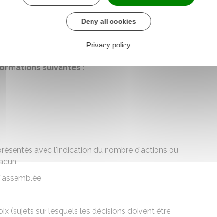
nipersonnelle
Deny all cookies
écisions modifiant les statuts doivent être
Privacy policy
ssemblée générale
.
formations suivantes
:
présentés avec l'indication du nombre d'actions ou
hacun
l'assemblée
ix (sujets sur lesquels les décisions doivent être