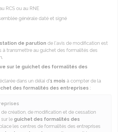
 au
RCS
ou au
RNE
semblée générale daté et signé
station de parution
de l'avis de modification est
ts à transmettre au guichet des formalités des
n.
ive sur le guichet des formalités des
déclarée dans un délai d'
1 mois
à compter de la
ichet des formalités des entreprises
:
reprises
s de création, de modification et de cessation
 sur le
guichet des formalités des
place les centres de formalités des entreprises