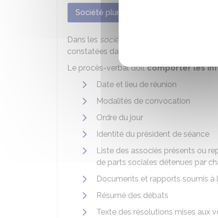
Société pluripersonnelle
Société u
Dans les
sociétés pluripersonnelles
, les d
constatées dans un
procès-verbal d'a
Le procès-verbal doit
comporter les in
Date et lieu de réunion
Modalités de convocation
Ordre du jour
Identité du président de séance
Liste des associés présents ou re
de parts sociales détenues par c
Documents et rapports soumis à 
Résumé des débats
Texte des résolutions mises aux vo