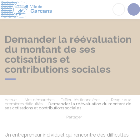
Carcans
Acc
Demander la réévaluation
du montant de ses
cotisations et
contributions sociales
Accueil
Mes démarches
Difficultés financières
2- Réagir aux
premières difficultés
Demander la réévaluation du montant de
ses cotisations et contributions sociales
Partager
Partager sur Facebook
Partager sur X - Twit
Partager sur
Par
Un entrepreneur individuel qui rencontre des difficultés