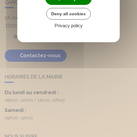
CARCANS
Deny all cookies
2A route d'Hourtin
33121
Carcans
Privacy policy
05 56 03 90 20
Contactez-nous
HORAIRES DE LA MAIRIE
Du lundi au vendredi :
09h00 - 12h00
14h00 - 17h00
Samedi :
09h00 - 12h00
NOUS SUIVRE