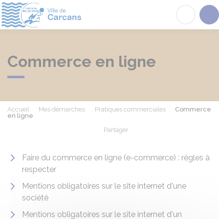
Carcans
Acc
Commerce en ligne
Accueil
Mes démarches
Pratiques commerciales
Commerce
en ligne
Partager
Partager sur Facebook
Partager sur X - Twit
Partager sur
Par
Faire du commerce en ligne (e-commerce) : règles à
respecter
Mentions obligatoires sur le site internet d'une
société
Mentions obligatoires sur le site internet d'un