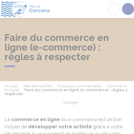
Carcans
Acc
Faire du commerce en
ligne (e-commerce) :
règles à respecter
Accueil
Mes démarches
Pratiques commerciales
Commerce
en ligne
Faire du commerce en ligne (e-commerce) : règles à
respecter
Partager
Partager sur Facebook
Partager sur X - Twit
Partager sur
Par
Le
commerce en ligne
ou
e-commerce
est un bon
moyen de
développer votre activité
grâce à votre
site internet. Il vous permet de mettre en avant votre