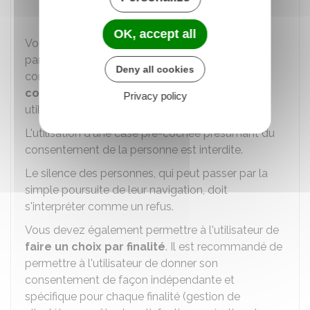
publicités ciblées.
OK, accept all
Vous devez permettre à l'utilisateur de consentir
par
un acte positif clair
: une demande de
Deny all cookies
consentement effectuée au moyen de
cases à
cocher
est facilement compréhensible par les
Privacy policy
utilisateurs.
L'utilisation d'une case pré-cochée présumant du
consentement de la personne est interdite.
Le silence des personnes, qui peut passer par la
simple poursuite de leur navigation, doit
s'interpréter comme un refus.
Vous devez également permettre à l'utilisateur de
faire un choix par finalité
. Il est recommandé de
permettre à l'utilisateur de donner son
consentement de façon indépendante et
spécifique pour chaque finalité (gestion de