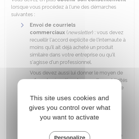
lorsque vous procédez à l'une des démarches
suivantes :
Envoi de courriels
commerciaux
(
newsletter
) : vous devez
recueillir l'accord explicite de l'internaute à
moins qu'il ait déjà acheté un produit
similaire dans votre entreprise ou qu'il
s'agisse d'un professionnel.
Vous devez aussi lui donner le moyen de
refuser la réception de nouvelles publicités
en proposant une désinscription en fin de
mail.
This site uses cookies and
Utilisation de cookies
: il s'agit des
gives you control over what
traceurs qui analysent la navigation, les
you want to activate
déplacements et les habitudes de
consultation ou de consommation de
l'internaute pour permettre l'affichage de
Personalize