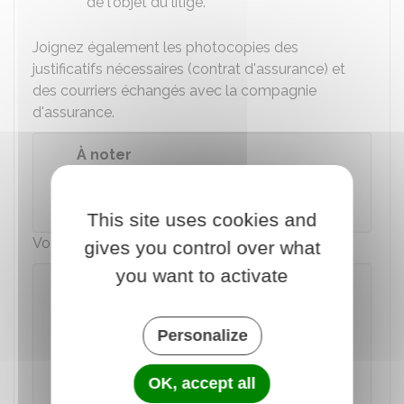
de l'objet du litige.
Joignez également les photocopies des
justificatifs nécessaires (contrat d'assurance) et
des courriers échangés avec la compagnie
d'assurance.
À noter
La procédure interrompt le
délai de
prescription
de 2 ans.
This site uses cookies and
Vous pouvez utiliser un modèle de courrier :
gives you control over what
you want to activate
Saisir le médiateur en assurances
Personalize
Accéder au Modèle de document
OK, accept all
Institut national de la consommation (INC)