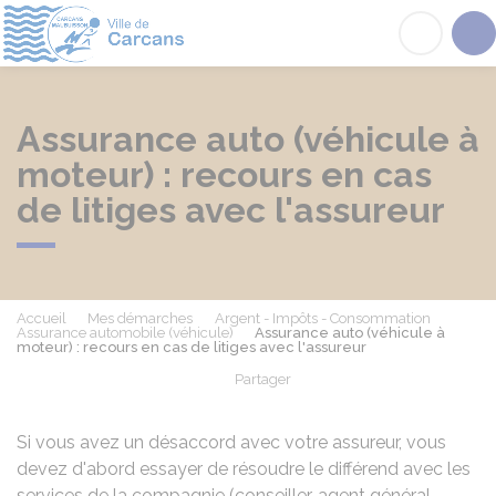
Carcans
Acc
Assurance auto (véhicule à
moteur) : recours en cas
de litiges avec l'assureur
Accueil
Mes démarches
Argent - Impôts - Consommation
Assurance automobile (véhicule)
Assurance auto (véhicule à
moteur) : recours en cas de litiges avec l'assureur
Partager
Partager sur Facebook
Partager sur X - Twit
Partager sur
Par
Si vous avez un désaccord avec votre assureur, vous
devez d'abord essayer de résoudre le différend avec les
services de la compagnie (conseiller, agent général,