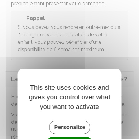
préalablement présenter votre demande.
Rappel
Si vous devez vous rendre en outre-mer ou à
l'étranger en vue de l'adoption de votre
enfant, vous pouvez bénéficier d'une
disponibilité
de 6 semaines maximum.
Le congé d'adoption est-il rémunéré ?
This site uses cookies and
gives you control over what
Pendant votre congé d'adoption, vous continuez
de percevoir en totalité votre
traitement indiciaire
.
you want to activate
Vous continuez de percevoir en totalité
l'indemnité
de résidence
et la
nouvelle bonification indiciaire
Personalize
(NBI)
si vous touchez ces compléments de
rémunération.