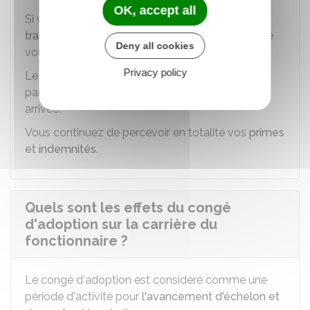
OK, accept all
Si vous touchez déjà le
supplément familial de
traitement (SFT)
, celui-ci continue également de
Deny all cookies
vous être versé en totalité pendant votre congé.
Privacy policy
Le SFT pour le nouvel enfant vous est versé à
er
partir du 1
jour du mois suivant le mois de son
arrivée.
Vous continuez de percevoir en totalité vos
primes
et indemnités
.
Quels sont les effets du congé
d'adoption sur la carrière du
fonctionnaire ?
Le congé d'adoption est considéré comme une
période d'activité pour
l'avancement d'échelon et