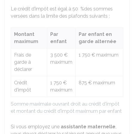
Le crédit d'impôt est égal à
50 %
des sommes
versées dans la limite des plafonds suivants :
Montant
Par
Par enfant en
maximum
enfant
garde alternée
Frais de
3 500 €
1 750 €
maximum
garde à
maximum
déclarer
Crédit
1 750 €
875 €
maximum
d'impôt
maximum
Somme maximale ouvrant droit au crédit d'impôt
et montant du crédit d'impôt maximum par enfant
Si vous employez une
assistante maternelle
,
vous devez déclarer le salaire net annuel que vous